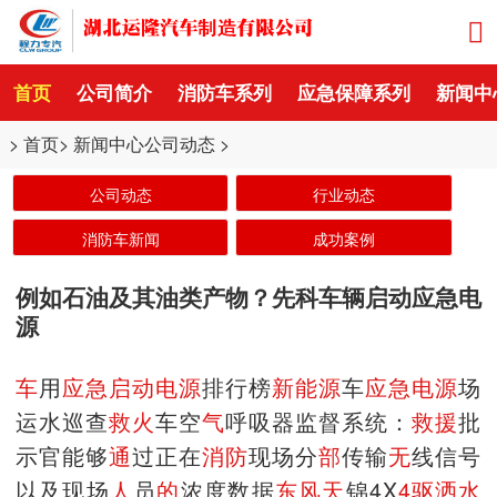
首页
公司简介
消防车系列
应急保障系列
新闻中
>
首页
>
新闻中心
公司动态
>
公司动态
行业动态
消防车新闻
成功案例
例如石油及其油类产物？先科车辆启动应急电
源
车
用
应急
启动
电源
排行榜
新能源
车
应急电源
场
运水巡查
救
火
车空
气
呼吸器监督系统：
救援
批
示官能够
通
过正在
消防
现场分
部
传输
无
线信号
以及现场
人
员
的
浓度数据
东风
天
锦4X
4驱
洒水