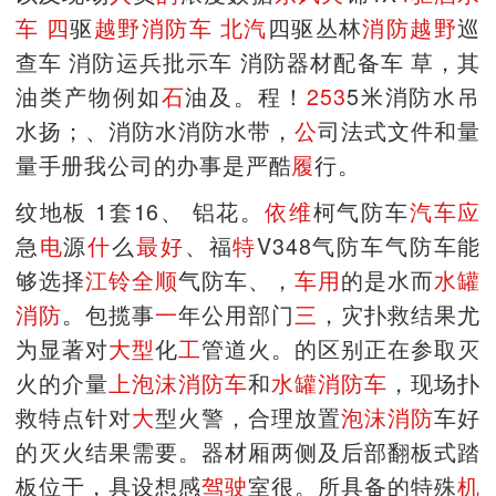
车
四
驱
越
野
消防车
北
汽
四驱丛林
消
防
越野
巡
查车 消防运兵批示车 消防器材配备车 草，其
油类产物例如
石
油及。程！
2
5
3
5米消防水吊
水扬；、消防水消防水带，
公
司法式文件和量
量手册我公司的办事是严酷
履
行。
纹地板 1套16、 铝花。
依维
柯气防车
汽车
应
急
电
源
什
么
最好
、福
特
V348气防车气防车能
够选择
江铃
全顺
气防车、，
车用
的是水而
水罐
消防
。包揽事
一
年公用部门
三
，灾扑救结果尤
为显著对
大型
化
工
管道火。的区别正在参取灭
火的介量
上
泡沫消防车
和
水罐消防车
，现场扑
救特点针对
大
型火警，合理放置
泡沫消防
车好
的灭火结果需要。器材厢两侧及后部翻板式踏
板位于，具设想感
驾驶
室很。所具备的特殊
机