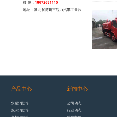
微 信：
18672631115
地址：湖北省随州市程力汽车工业园
产品中心
新闻中心
水罐消防车
公司动态
泡沫消防车
行业动态