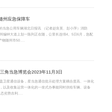
展随州应急保障车
显的当急公用车辆湖北日报讯 （记者赵良英、彭小萍）消防
州编钟大道上划一陈列正在随，公里长连绵4。5日6月，急配
州市50.....
角当急博览会2023年11月3日
盖卫星通信设备，星当急通信批示处理方案耦合度高、一体化
，以及收集运营一体化的一坐式办事能同时供给车辆、设备
势吉利.....