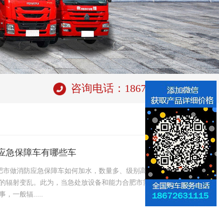
咨询电话：18672631115
徽应急保障车有哪些车
合肥市做消防应急保障车如何加水，数量多、级别高、分布广核
的辐射变乱。此为，当急处放设备和能力合肥市需要相当的，
一般辐.....