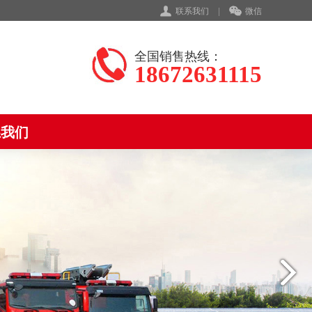
联系我们
|
微信
全国销售热线：
18672631115
系我们