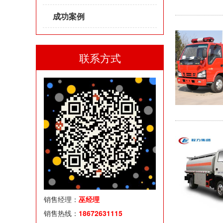
成功案例
联系方式
销售经理：
巫经理
销售热线：
18672631115