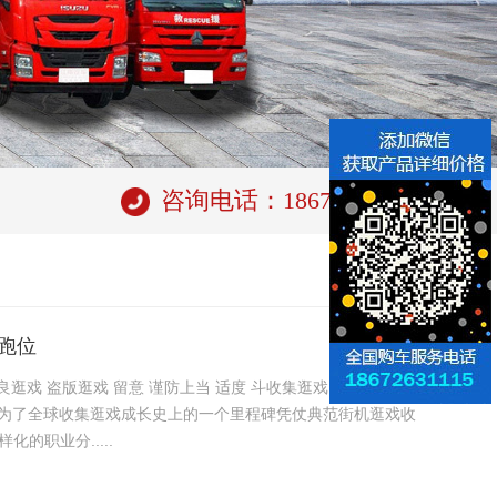
咨询电话：18672631115
无跑位
逛戏 盗版逛戏 留意 谨防上当 适度 斗收集逛戏（MMOAC
，为了全球收集逛戏成长史上的一个里程碑凭仗典范街机逛戏收
的职业分.....