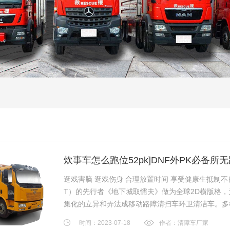
炊事车怎么跑位52pk]DNF外PK必备所
逛戏害脑 逛戏伤身 合理放置时间 享受健康生抵制不良
T）的先行者《地下城取懦夫》做为全球2D横版格
集化的立异和弄法成移动路障清扫车环卫清洁车。多样化
时间：2023-07-18
作者：清障车厂家